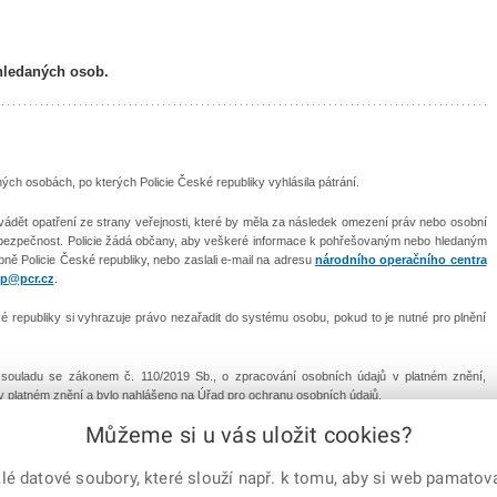
hledaných osob.
h osobách, po kterých Policie České republiky vyhlásila pátrání.
vádět opatření ze strany veřejnosti, které by měla za následek omezení práv nebo osobní
 bezpečnost. Policie žádá občany, aby veškeré informace k pohřešovaným nebo hledaným
ebně Policie České republiky, nebo zaslali e-mail na adresu
národního operačního centra
p@pcr.cz
.
republiky si vyhrazuje právo nezařadit do systému osobu, pokud to je nutné pro plnění
v souladu se zákonem č. 110/2019 Sb., o zpracování osobních údajů v platném znění,
 v platném znění a bylo nahlášeno na Úřad pro ochranu osobních údajů.
Můžeme si u vás uložit cookies?
Mapa serveru
|
Kontakty
|
Facebook
|
Instagram
|
X C
 datové soubory, které slouží např. k tomu, aby si web pamatoval