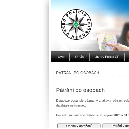
Úvod
O nás
Útvary Policie ČR
PÁTRÁNÍ PO OSOBÁCH
Pátrání po osobách
Databáze obsahuje záznamy z aktivní pátrací evid
databáze na internetu.
Poslední aktualizace databáze:
8. srpna 2026 v 01: