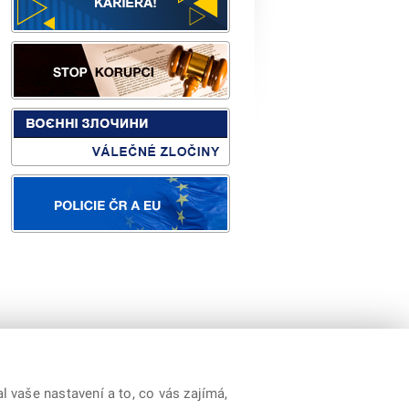
orp.
|
Youtube
|
Prohlášení o přístupnosti
 vaše nastavení a to, co vás zajímá,