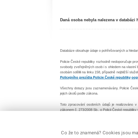
Daná osoba nebyla nalezena v databázi 
Databáze obsahuje údaje o pohřešovaných a hledanýc
Policie České republiky rozhodně nedoporučuje pro
svobody zveřejněných osob i s ohledem na vlastní
osobám sdělili na linku 158, případně nejbližší služ
Policejního prezídia Policie České republiky
oop
Všechny dotazy jsou zaznamenávány. Policie České 
jejich úkolů podle zákona.
Toto zpracování osobních údajů je realizováno 
zákonem č. 273/2008 Sb., o Policii České republiky
© 2026 Policie ČR, všechna práva vyhrazena
Co že to znamená? Cookies jsou malé