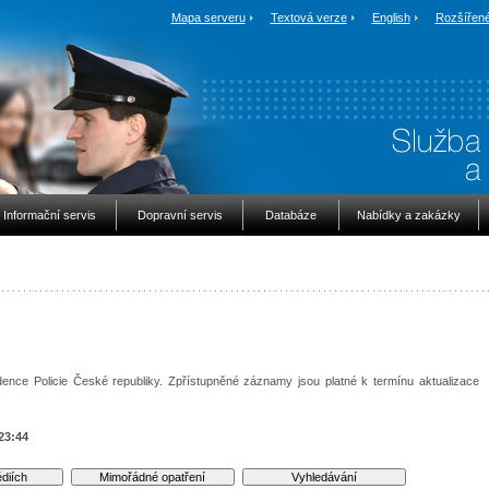
Mapa serveru
Textová verze
English
Rozšířené
Informační servis
Dopravní servis
Databáze
Nabídky a zakázky
ence Policie České republiky. Zpřístupněné záznamy jsou platné k termínu aktualizace
23:44