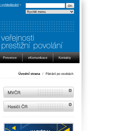
 vyhledávání
Prevence
eKomunikace
Kontakty
Úvodní strana
/
Pátrání po osobách
MVČR
internetové stránky Hasiči ČR