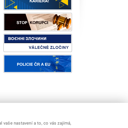
orp.
|
Youtube
|
Prohlášení o přístupnosti
 vaše nastavení a to, co vás zajímá,