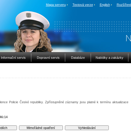
Mapa serveru
Textová verze
English
Rozšířené
Informační servis
Dopravní servis
Databáze
Nabídky a zakázky
ence Policie České republiky. Zpřístupněné záznamy jsou platné k termínu aktualizace
46:14