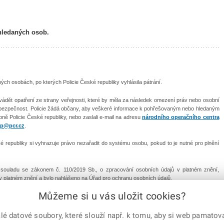
hledaných osob.
h osobách, po kterých Policie České republiky vyhlásila pátrání.
vádět opatření ze strany veřejnosti, které by měla za následek omezení práv nebo osobní
 bezpečnost. Policie žádá občany, aby veškeré informace k pohřešovaným nebo hledaným
ebně Policie České republiky, nebo zaslali e-mail na adresu
národního operačního centra
p@pcr.cz
.
republiky si vyhrazuje právo nezařadit do systému osobu, pokud to je nutné pro plnění
v souladu se zákonem č. 110/2019 Sb., o zpracování osobních údajů v platném znění,
 v platném znění a bylo nahlášeno na Úřad pro ochranu osobních údajů.
Můžeme si u vás uložit cookies?
Mapa serveru
|
Kontakty
|
Facebook
|
Instagram
|
X C
 datové soubory, které slouží např. k tomu, aby si web pamatoval