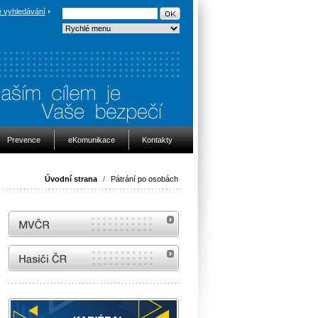
 vyhledávání
Prevence
eKomunikace
Kontakty
Úvodní strana
/
Pátrání po osobách
MVČR
internetové stránky Hasiči ČR