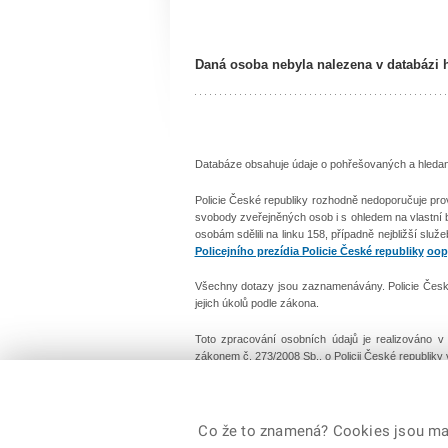
Daná osoba nebyla nalezena v databázi 
Databáze obsahuje údaje o pohřešovaných a hledanýc
Policie České republiky rozhodně nedoporučuje pro
svobody zveřejněných osob i s ohledem na vlastní
osobám sdělili na linku 158, případně nejbližší služ
Policejního prezídia Policie České republiky
oop
Všechny dotazy jsou zaznamenávány. Policie České 
jejich úkolů podle zákona.
Toto zpracování osobních údajů je realizováno 
zákonem č. 273/2008 Sb., o Policii České republiky
© 2026 Policie ČR, všechna práva vyhrazena
Co že to znamená? Cookies jsou malé