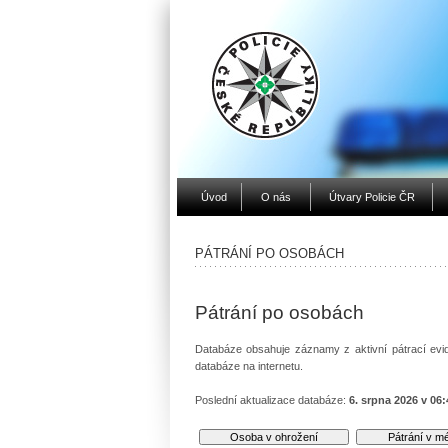
Úvod
O nás
Útvary Policie ČR
PÁTRÁNÍ PO OSOBÁCH
Pátrání po osobách
Databáze obsahuje záznamy z aktivní pátrací evid
databáze na internetu.
Poslední aktualizace databáze:
6. srpna 2026 v 06: