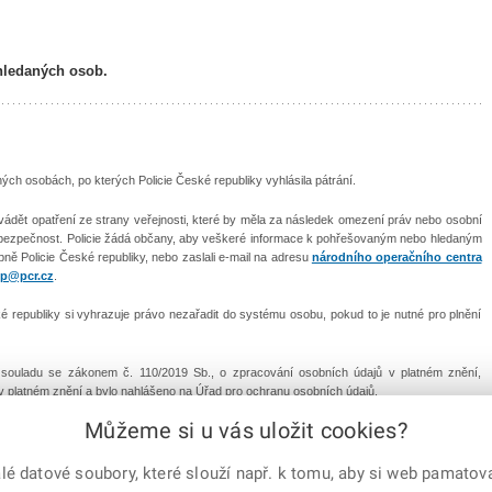
hledaných osob.
h osobách, po kterých Policie České republiky vyhlásila pátrání.
vádět opatření ze strany veřejnosti, které by měla za následek omezení práv nebo osobní
 bezpečnost. Policie žádá občany, aby veškeré informace k pohřešovaným nebo hledaným
ebně Policie České republiky, nebo zaslali e-mail na adresu
národního operačního centra
p@pcr.cz
.
republiky si vyhrazuje právo nezařadit do systému osobu, pokud to je nutné pro plnění
v souladu se zákonem č. 110/2019 Sb., o zpracování osobních údajů v platném znění,
 v platném znění a bylo nahlášeno na Úřad pro ochranu osobních údajů.
Můžeme si u vás uložit cookies?
Mapa serveru
|
Kontakty
|
Facebook
|
Instagram
|
X C
 datové soubory, které slouží např. k tomu, aby si web pamatoval