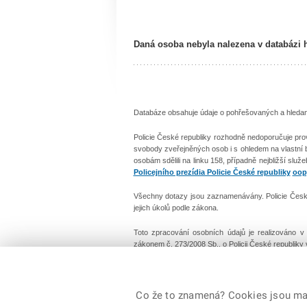
Daná osoba nebyla nalezena v databázi 
Databáze obsahuje údaje o pohřešovaných a hledanýc
Policie České republiky rozhodně nedoporučuje pro
svobody zveřejněných osob i s ohledem na vlastní
osobám sdělili na linku 158, případně nejbližší služ
Policejního prezídia Policie České republiky
oop
Všechny dotazy jsou zaznamenávány. Policie České 
jejich úkolů podle zákona.
Toto zpracování osobních údajů je realizováno 
zákonem č. 273/2008 Sb., o Policii České republiky
© 2026 Policie ČR, všechna práva vyhrazena
Co že to znamená? Cookies jsou malé