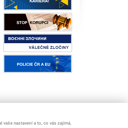
orp.
|
Youtube
|
Prohlášení o přístupnosti
 vaše nastavení a to, co vás zajímá,