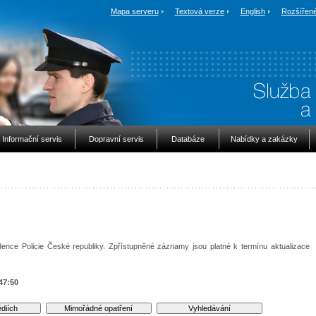
Mapa serveru
Textová verze
English
Rozšířené
Informační servis
Dopravní servis
Databáze
Nabídky a zakázky
ence Policie České republiky. Zpřístupněné záznamy jsou platné k termínu aktualizace
47:50