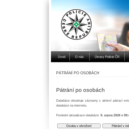
Úvod
O nás
Útvary Policie ČR
PÁTRÁNÍ PO OSOBÁCH
Pátrání po osobách
Databáze obsahuje záznamy z aktivní pátrací evid
databáze na internetu.
Poslední aktualizace databáze:
9. srpna 2026 v 09: