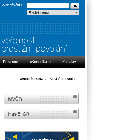
 vyhledávání
Prevence
eKomunikace
Kontakty
Úvodní strana
/
Pátrání po osobách
MVČR
internetové stránky Hasiči ČR