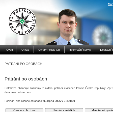
Map
Úvod
O nás
Útvary Policie ČR
Informační servis
Dopravní 
PÁTRÁNÍ PO OSOBÁCH
Pátrání po osobách
Databáze obsahuje záznamy z aktivní pátrací evidence Policie České republiky. Zpří
databáze na internetu.
Poslední aktualizace databáze:
9. srpna 2026 v 01:00:00