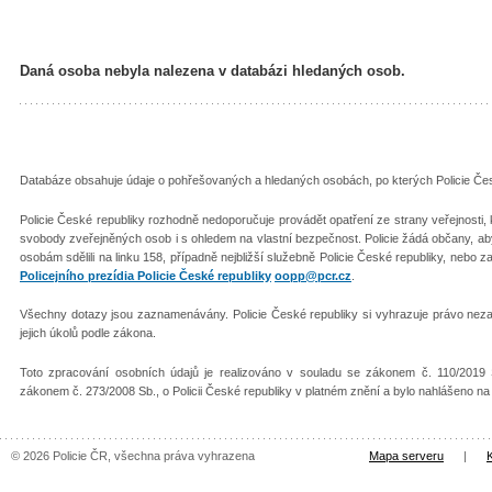
Daná osoba nebyla nalezena v databázi hledaných osob.
Databáze obsahuje údaje o pohřešovaných a hledaných osobách, po kterých Policie Česk
Policie České republiky rozhodně nedoporučuje provádět opatření ze strany veřejnosti
svobody zveřejněných osob i s ohledem na vlastní bezpečnost. Policie žádá občany, 
osobám sdělili na linku 158, případně nejbližší služebně Policie České republiky, nebo z
Policejního prezídia Policie České republiky
oopp@pcr.cz
.
Všechny dotazy jsou zaznamenávány. Policie České republiky si vyhrazuje právo nezař
jejich úkolů podle zákona.
Toto zpracování osobních údajů je realizováno v souladu se zákonem č. 110/2019 
zákonem č. 273/2008 Sb., o Policii České republiky v platném znění a bylo nahlášeno n
© 2026 Policie ČR, všechna práva vyhrazena
Mapa serveru
|