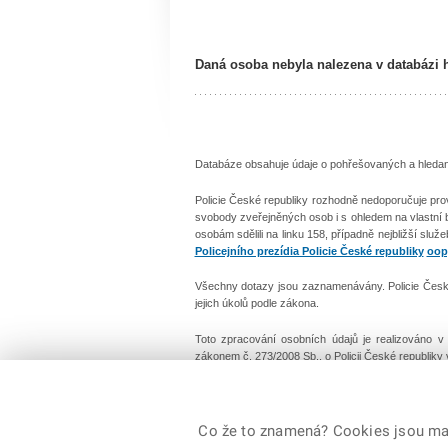
Daná osoba nebyla nalezena v databázi 
Databáze obsahuje údaje o pohřešovaných a hledanýc
Policie České republiky rozhodně nedoporučuje pro
svobody zveřejněných osob i s ohledem na vlastní
osobám sdělili na linku 158, případně nejbližší služ
Policejního prezídia Policie České republiky
oop
Všechny dotazy jsou zaznamenávány. Policie České 
jejich úkolů podle zákona.
Toto zpracování osobních údajů je realizováno 
zákonem č. 273/2008 Sb., o Policii České republiky
© 2026 Policie ČR, všechna práva vyhrazena
Co že to znamená? Cookies jsou malé