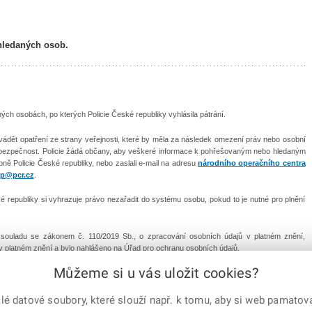
hledaných osob.
h osobách, po kterých Policie České republiky vyhlásila pátrání.
vádět opatření ze strany veřejnosti, které by měla za následek omezení práv nebo osobní
 bezpečnost. Policie žádá občany, aby veškeré informace k pohřešovaným nebo hledaným
ebně Policie České republiky, nebo zaslali e-mail na adresu
národního operačního centra
p@pcr.cz
.
republiky si vyhrazuje právo nezařadit do systému osobu, pokud to je nutné pro plnění
v souladu se zákonem č. 110/2019 Sb., o zpracování osobních údajů v platném znění,
 v platném znění a bylo nahlášeno na Úřad pro ochranu osobních údajů.
Můžeme si u vás uložit cookies?
Mapa serveru
|
Kontakty
|
Facebook
|
Instagram
|
X C
 datové soubory, které slouží např. k tomu, aby si web pamatoval