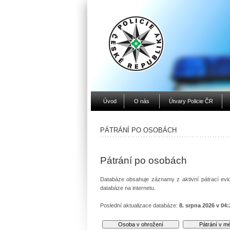
Úvod
O nás
Útvary Policie ČR
PÁTRÁNÍ PO OSOBÁCH
Pátrání po osobách
Databáze obsahuje záznamy z aktivní pátrací evid
databáze na internetu.
Poslední aktualizace databáze:
8. srpna 2026 v 04: