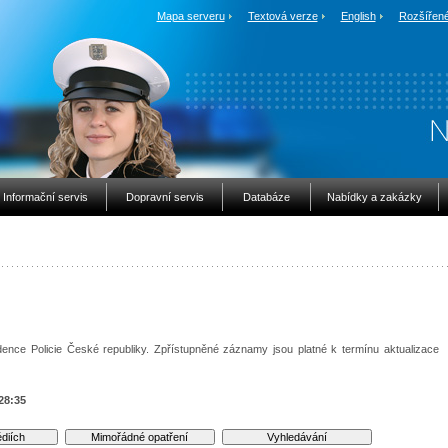
Mapa serveru
Textová verze
English
Rozšířené
Informační servis
Dopravní servis
Databáze
Nabídky a zakázky
ence Policie České republiky. Zpřístupněné záznamy jsou platné k termínu aktualizace
28:35