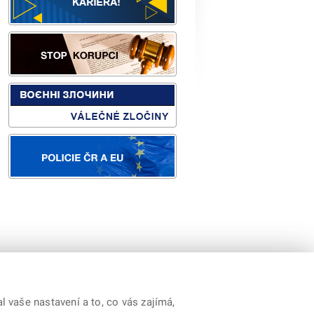
orp.
|
Youtube
|
Prohlášení o přístupnosti
 vaše nastavení a to, co vás zajímá,