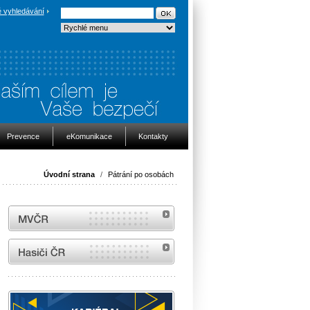
 vyhledávání
Prevence
eKomunikace
Kontakty
Úvodní strana
/
Pátrání po osobách
MVČR
internetové stránky Hasiči ČR