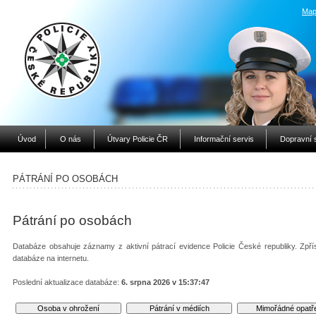
Map
Úvod
O nás
Útvary Policie ČR
Informační servis
Dopravní 
PÁTRÁNÍ PO OSOBÁCH
Pátrání po osobách
Databáze obsahuje záznamy z aktivní pátrací evidence Policie České republiky. Zpří
databáze na internetu.
Poslední aktualizace databáze:
6. srpna 2026 v 15:37:47