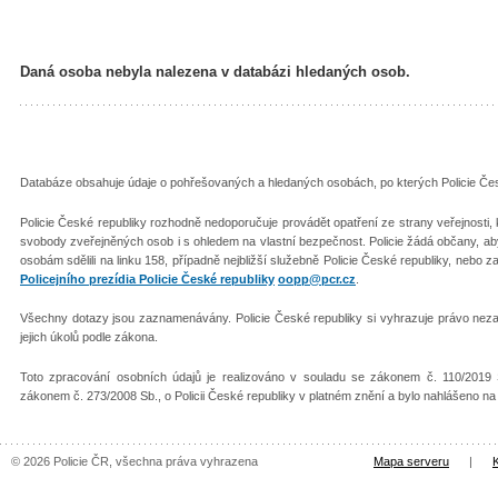
Daná osoba nebyla nalezena v databázi hledaných osob.
Databáze obsahuje údaje o pohřešovaných a hledaných osobách, po kterých Policie Česk
Policie České republiky rozhodně nedoporučuje provádět opatření ze strany veřejnosti
svobody zveřejněných osob i s ohledem na vlastní bezpečnost. Policie žádá občany, 
osobám sdělili na linku 158, případně nejbližší služebně Policie České republiky, nebo z
Policejního prezídia Policie České republiky
oopp@pcr.cz
.
Všechny dotazy jsou zaznamenávány. Policie České republiky si vyhrazuje právo nezař
jejich úkolů podle zákona.
Toto zpracování osobních údajů je realizováno v souladu se zákonem č. 110/2019 
zákonem č. 273/2008 Sb., o Policii České republiky v platném znění a bylo nahlášeno n
© 2026 Policie ČR, všechna práva vyhrazena
Mapa serveru
|