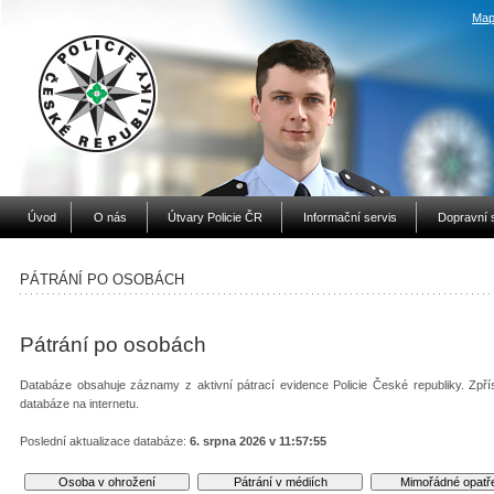
Map
Úvod
O nás
Útvary Policie ČR
Informační servis
Dopravní 
PÁTRÁNÍ PO OSOBÁCH
Pátrání po osobách
Databáze obsahuje záznamy z aktivní pátrací evidence Policie České republiky. Zpří
databáze na internetu.
Poslední aktualizace databáze:
6. srpna 2026 v 11:57:55