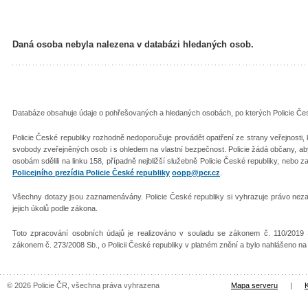
Daná osoba nebyla nalezena v databázi hledaných osob.
Databáze obsahuje údaje o pohřešovaných a hledaných osobách, po kterých Policie Česk
Policie České republiky rozhodně nedoporučuje provádět opatření ze strany veřejnosti
svobody zveřejněných osob i s ohledem na vlastní bezpečnost. Policie žádá občany, 
osobám sdělili na linku 158, případně nejbližší služebně Policie České republiky, nebo z
Policejního prezídia Policie České republiky
oopp@pcr.cz
.
Všechny dotazy jsou zaznamenávány. Policie České republiky si vyhrazuje právo nezař
jejich úkolů podle zákona.
Toto zpracování osobních údajů je realizováno v souladu se zákonem č. 110/2019 
zákonem č. 273/2008 Sb., o Policii České republiky v platném znění a bylo nahlášeno n
© 2026 Policie ČR, všechna práva vyhrazena
Mapa serveru
|