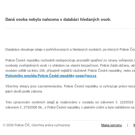
Daná osoba nebyla nalezena v databázi hledaných osob.
Databáze obsahuje údaje o pohřešovaných a hledaných osobách, po kterých Policie Česk
Policie České republiky rozhodně nedoporučuje provádět opatření ze strany veřejnosti
svobody zveřejněných osob i s ohledem na vlastní bezpečnost. Policie žádá občany, 
osobám sdělili na linku 158, případně nejbližší služebně Policie České republiky, nebo z
Policejního prezídia Policie České republiky
oopp@pcr.cz
.
Všechny dotazy jsou zaznamenávány. Policie České republiky si vyhrazuje právo nezař
jejich úkolů podle zákona.
Toto zpracování osobních údajů je realizováno v souladu se zákonem č. 110/2019 
zákonem č. 273/2008 Sb., o Policii České republiky v platném znění a bylo nahlášeno n
© 2026 Policie ČR, všechna práva vyhrazena
Mapa serveru
|