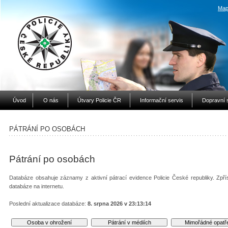
Map
Úvod
O nás
Útvary Policie ČR
Informační servis
Dopravní 
PÁTRÁNÍ PO OSOBÁCH
Pátrání po osobách
Databáze obsahuje záznamy z aktivní pátrací evidence Policie České republiky. Zpří
databáze na internetu.
Poslední aktualizace databáze:
8. srpna 2026 v 23:13:14