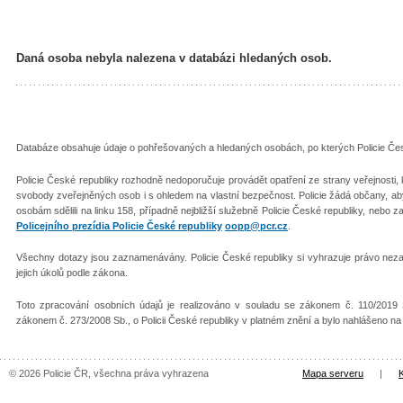
Daná osoba nebyla nalezena v databázi hledaných osob.
Databáze obsahuje údaje o pohřešovaných a hledaných osobách, po kterých Policie Česk
Policie České republiky rozhodně nedoporučuje provádět opatření ze strany veřejnosti
svobody zveřejněných osob i s ohledem na vlastní bezpečnost. Policie žádá občany, 
osobám sdělili na linku 158, případně nejbližší služebně Policie České republiky, nebo z
Policejního prezídia Policie České republiky
oopp@pcr.cz
.
Všechny dotazy jsou zaznamenávány. Policie České republiky si vyhrazuje právo nezař
jejich úkolů podle zákona.
Toto zpracování osobních údajů je realizováno v souladu se zákonem č. 110/2019 
zákonem č. 273/2008 Sb., o Policii České republiky v platném znění a bylo nahlášeno n
© 2026 Policie ČR, všechna práva vyhrazena
Mapa serveru
|