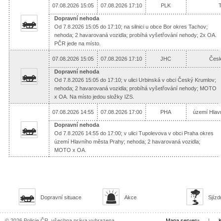
07.08.2026 15:05
07.08.2026 17:10
PLK
Dopravní nehoda
Od 7.8.2026 15:05 do 17:10; na silnici u obce Bor okres Tachov;
nehoda; 2 havarovaná vozidla; probíhá vyšetřování nehody; 2x OA.
PČR jede na místo.
07.08.2026 15:05
07.08.2026 17:10
JHC
Česk
Dopravní nehoda
Od 7.8.2026 15:05 do 17:10; v ulici Urbinská v obci Český Krumlov;
nehoda; 2 havarovaná vozidla; probíhá vyšetřování nehody; MOTO
x OA. Na místo jedou složky IZS.
07.08.2026 14:55
07.08.2026 17:00
PHA
území Hlav
Dopravní nehoda
Od 7.8.2026 14:55 do 17:00; v ulici Tupolevova v obci Praha okres
území Hlavního města Prahy; nehoda; 2 havarovaná vozidla;
MOTO x OA.
Dopravní situace
Akce
Sjízd
© 2026 Policie ČR, všechna práva vyhrazena
Mapa serveru
|