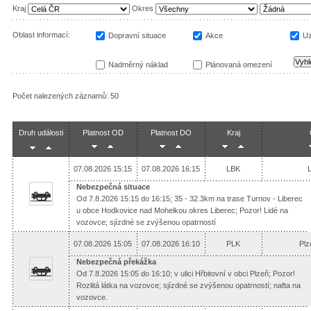
Kraj
Okres
Oblast informací:
Dopravní situace
Akce
Uz
Nadměrný náklad
Plánovaná omezení
Počet nalezených záznamů: 50
Druh události
Platnost OD
Platnost DO
Kraj
07.08.2026 15:15
07.08.2026 16:15
LBK
Nebezpečná situace
Od 7.8.2026 15:15 do 16:15; 35 - 32.3km na trase Turnov - Liberec
u obce Hodkovice nad Mohelkou okres Liberec; Pozor! Lidé na
vozovce; sjízdné se zvýšenou opatrností
07.08.2026 15:05
07.08.2026 16:10
PLK
Plz
Nebezpečná překážka
Od 7.8.2026 15:05 do 16:10; v ulici Hřbitovní v obci Plzeň; Pozor!
Rozlitá látka na vozovce; sjízdné se zvýšenou opatrností; nafta na
vozovce.